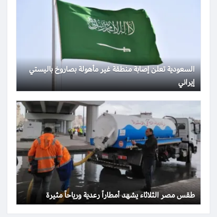
السعودية تعلن إصابة منطقة غير مأهولة بصاروخ باليستي
إيراني
طقس مصر الثلاثاء يشهد أمطاراً رعدية ورياحاً مثيرة