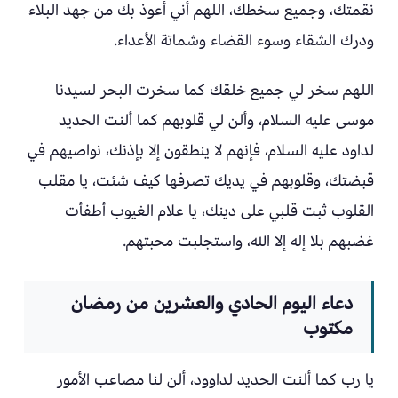
نقمتك، وجميع سخطك، اللهم أني أعوذ بك من جهد البلاء
ودرك الشقاء وسوء القضاء وشماتة الأعداء.
اللهم سخر لي جميع خلقك كما سخرت البحر لسيدنا
موسى عليه السلام، وألن لي قلوبهم كما ألنت الحديد
لداود عليه السلام، فإنهم لا ينطقون إلا بإذنك، نواصيهم في
قبضتك، وقلوبهم في يديك تصرفها كيف شئت، يا مقلب
القلوب ثبت قلبي على دينك، يا علام الغيوب أطفأت
غضبهم بلا إله إلا الله، واستجلبت محبتهم.
دعاء اليوم الحادي والعشرين من رمضان
مكتوب
يا رب كما ألنت الحديد لداوود، ألن لنا مصاعب الأمور