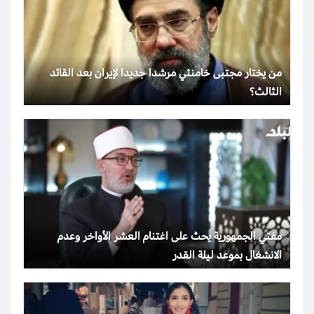
من يختار مجتبى خامنئي مرشدا جديدا لإيران بعد القائد
الثالث؟
مفتي الجمهورية يحث على اغتنام العشر الأواخر وعدم
الانشغال بموعد ليلة القدر