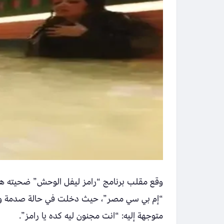
وقع مقلب برنامج “رامز ليفل الوحش” ضحيته هذه
“إم بي سي مصر”، حيث دخلت في حالة صدمة واضح
متوجهة إليه: “انت مجنون ليه كده يا رامز”.