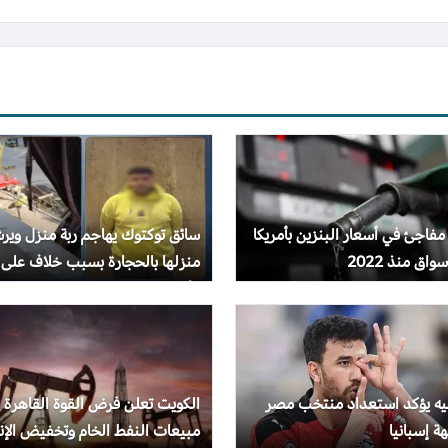
 مفاجئ في أسعار البنزين بأمريكا
سائق توكتوك يهاجم ربة منزل وير
واق منذ 2022
منزلها بالحجارة بسبب خلاف على
الأجرة
جيه يؤكد استعداد منتخب مصر
الكويت تعلن فرض القوة القاهرة 
ة إسبانيا
مبيعات النفط الخام وتخفيض الإنت