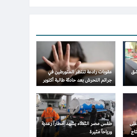
شق
عقوبات رادعة تنتظر المتورطين في
جرائم التحرش بعد حادثة طالبة أكتوبر
على
طقس مصر الثلاثاء يشهد أمطاراً رعدية
اج
ورياحاً مثيرة