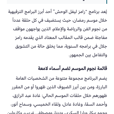
يُعد برنامج “رامز ليفل الوحش” أحد أبرز البرامج الترفيهية
خلال موسم رمضان، حيث يستضيف في كل حلقة عدداً
من نجوم الفن والرياضة والإعلام، الذين يواجهون مواقف
مفاجئة ضمن قالب المقالب المعتاد الذي يقدمه رامز
جلال في برامجه السنوية، مما يخلق حالة من التشويق
والتفاعل بين الجمهور.
قائمة نجوم الموسم تضم أسماء لامعة
يضم البرنامج مجموعة متنوعة من الشخصيات العامة
البارزة، ومن بين أبرز الضيوف الذين ظهروا أو من المقرر
ظهورهم خلال حلقات الموسم الحالي: غادة عبد الرازق،
وأحمد السقا، وغادة عادل، ولقاء الخميسي، وسماح أنور،
وحمو بيكا، ويارا السكري، ودينا، ومصطفى غريب، وكارولين