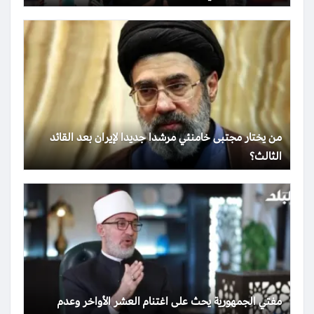
من يختار مجتبى خامنئي مرشدا جديدا لإيران بعد القائد
الثالث؟
مفتي الجمهورية يحث على اغتنام العشر الأواخر وعدم