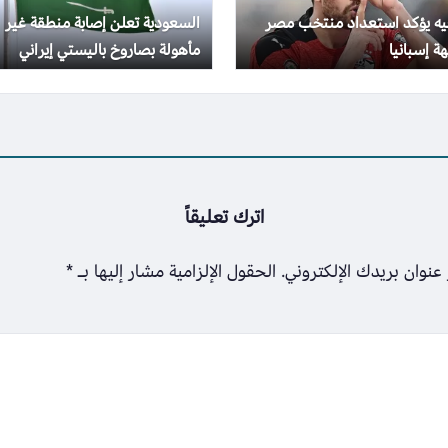
جيه يؤكد استعداد منتخب مصر
السعودية تعلن إصابة منطقة غير
ة إسبانيا
مأهولة بصاروخ باليستي إيراني
اترك تعليقاً
عنوان بريدك الإلكتروني.
الحقول الإلزامية مشار إليها بـ
*