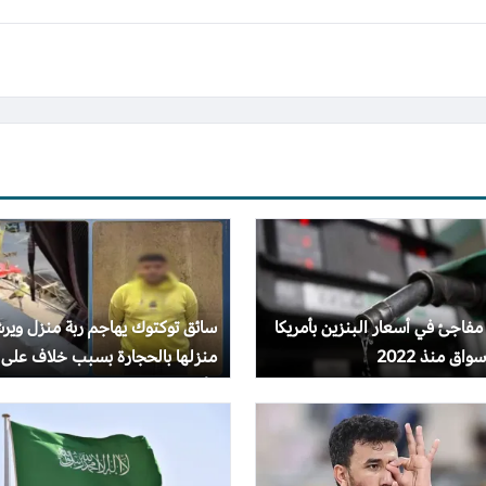
 مفاجئ في أسعار البنزين بأمريكا
سائق توكتوك يهاجم ربة منزل وير
واق منذ 2022
منزلها بالحجارة بسبب خلاف على
الأجرة