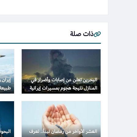
ذات صلة
البحرين تعلن عن إصابات وأضرار في
إيران 
المنازل نتيجة هجوم بمسيرات إيرانية
طبيعة
على سترة
الغارة
العشر الأواخر من رمضان تبدأ.. تعرف
البحوث