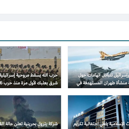
وإسرائيل تتبادل اتهامات حول
حزب الله يسقط مروحية إسرائيلية
 منشأة طهران المستهدفة في
شرق بعلبك لأول مرة منذ حرب 2006
 الإسلامية يلغي احتفالية تكريم
شركة بترول بحرينية تعلن حالة الق