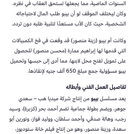
السنوات الماضية، مما يجعلها تستحق العقاب في نظره،
وكان ليختلف الموقف لو أن بيبو طلب المال لاحتياجاته
الشخصية، حيث كان الأب مستعدًا لتلبية طلبه دون تردد.
وكانت أم بيبو (زينة منصور) قد وقعت في فخ الكمبيالات
التي قدمها لها إبراهيم عمارة (محسن منصور) للحصول
على تمويل لفتح محل لابنها، مما أدى إلى حبسها وتحميل
بيبو مسؤولية جمع مبلغ 650 ألف جنيه لإنقاذها.
تفاصيل العمل الفني وأبطاله
يعد مسلسل
بيبو
من إنتاج شركة ميديا هب – سعدي
جوهر، ويضم بطولة جماعية تضم أحمد بحر (كزبرة)، وسيد
رجب، وهالة صدقي، وأحمد سلطان، ووليد فواز، ونورين أبو
سعدة، وزينة منصور، وهو من إنتاج فيلم خانة ستوديوز،