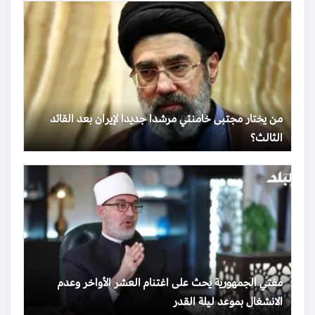
من يختار مجتبى خامنئي مرشدا جديدا لإيران بعد القائد
الثالث؟
مفتي الجمهورية يحث على اغتنام العشر الأواخر وعدم
الانشغال بموعد ليلة القدر