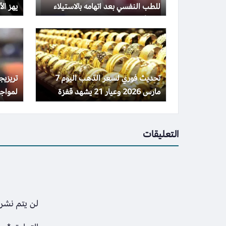
للطب النفسي بعد اتهامه بالاستيلاء
يهز الأس
على أموالها
تحديث فوري لسعر الذهب اليوم 7
تريزي
مارس 2026 وعيار 21 يشهد قفزة
لمواجه
مفاجئة
التعليقات
لن يتم نشر 