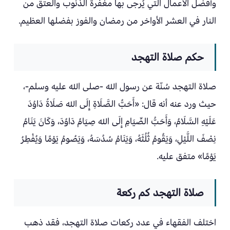
وأفضل الأعمال التي يُرجى بها مغفرة الذنوب والعتق من
النار في العشر الأواخر من رمضان والفوز بفضلها العظيم.
حكم صلاة التهجد
صلاة التهجد سُنّة عن رسول الله -صلى الله عليه وسلم-،
حيث ورد عنه أنه قال: «أَحَبُّ الصَّلَاةِ إِلَى الله صَلَاةُ دَاوُدَ
عَلَيْهِ السَّلَامُ، وَأَحَبُّ الصِّيَامِ إِلَى الله صِيَامُ دَاوُدَ، وَكَانَ يَنَامُ
نِصْفَ اللَّيْلِ، وَيَقُومُ ثُلُثَهُ، وَيَنَامُ سُدُسَهُ، وَيَصُومُ يَوْمًا وَيُفْطِرُ
يَوْمًا» متفق عليه.
صلاة التهجد كم ركعة
اختلف الفقهاء في عدد ركعات صلاة التهجد، فقد ذهب