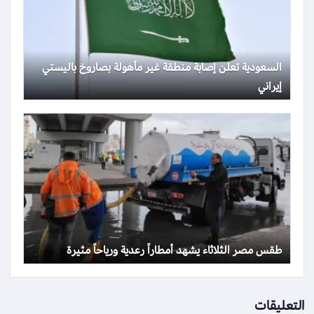
السعودية تعلن إصابة منطقة غير مأهولة بصاروخ باليستي
إيراني
طقس مصر الثلاثاء يشهد أمطاراً رعدية ورياحاً مثيرة
التعليقات