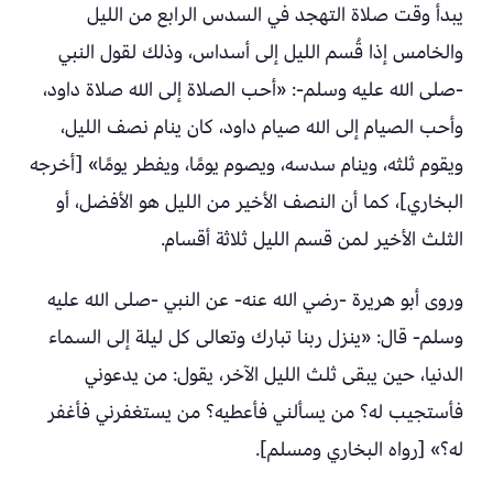
يبدأ وقت صلاة التهجد في السدس الرابع من الليل
والخامس إذا قُسم الليل إلى أسداس، وذلك لقول النبي
-صلى الله عليه وسلم-: «أحب الصلاة إلى الله صلاة داود،
وأحب الصيام إلى الله صيام داود، كان ينام نصف الليل،
ويقوم ثلثه، وينام سدسه، ويصوم يومًا، ويفطر يومًا» [أخرجه
البخاري]، كما أن النصف الأخير من الليل هو الأفضل، أو
الثلث الأخير لمن قسم الليل ثلاثة أقسام.
وروى أبو هريرة -رضي الله عنه- عن النبي -صلى الله عليه
وسلم- قال: «ينزل ربنا تبارك وتعالى كل ليلة إلى السماء
الدنيا، حين يبقى ثلث الليل الآخر، يقول: من يدعوني
فأستجيب له؟ من يسألني فأعطيه؟ من يستغفرني فأغفر
له؟» [رواه البخاري ومسلم].