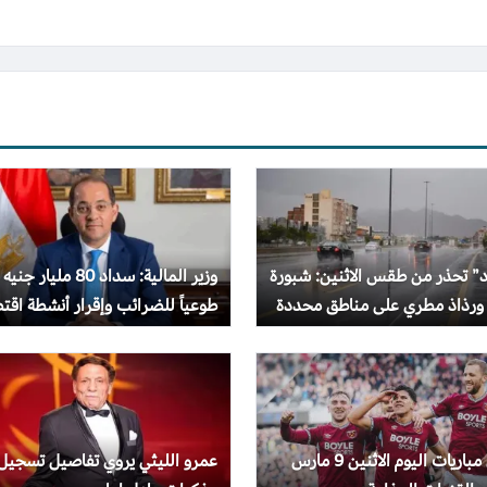
د” تحذر من طقس الاثنين: شبورة
وزير المالية: سداد 80 مليار جنيه
 ورذاذ مطري على مناطق محددة
طوعياً للضرائب وإقرار أنشطة اقت
بقيمة تريليون جنيه
جدول مباريات اليوم الاثنين 9 مارس
عمرو الليثي يروي تفاصيل تسجيل