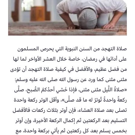
صلاة التهجد من السنن النبوية التي يحرص المسلمون
على أدائها في رمضان، خاصة خلال العشر الأواخر لما لها
من فضل عظيم، والأفضل في كيفية صلاة التهجد أن تؤدى
مثنى مثنى كما ورد عن رسول الله صلى الله عليه وسلم:
«صلاةُ اللَّيل مثنى مثنى، فإذا خَشي أحدُكمُ الصُّبح، صلَّى
ركعةً واحدةً تُوترُ له ما قد صلَّى»، وأقل الوتر ركعة واحدة
تصلى بعد صلاة العشاء، فإن أوتر بثلاث ركعات فالأفضل
التسليم بعد الركعتين ثم إكمال الركعة الأخيرة، وإن أوتر
بخمس يسلم بعد كل ركعتين ثم يأتي بركعة واحدة، مع