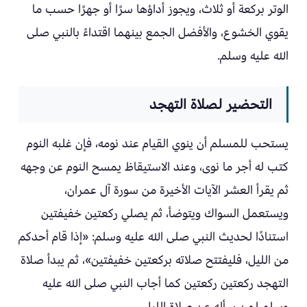
الوتر بركعة أو ثلاث، ويجوز أداؤها سرًا أو جهرًا حسب ما
يقوي الخشوع، والأفضل الجمع بينهما اقتداءً بالنبي صلى
الله عليه وسلم.
التحضير لصلاة التهجد
يستحب للمسلم أن ينوي القيام عند نومه، فإن غلبه النوم
كتب له أجر ما نوى، وعند الاستيقاظ يمسح النوم عن وجهه
ثم يقرأ العشر الآيات الأخيرة من سورة آل عمران،
ويستعمل السواك ويتوضأ، ثم يصلي ركعتين خفيفتين
استنادًا لحديث النبي صلى الله عليه وسلم: «إذا قام أحدكم
من الليل، فليفتتح صلاته بركعتين خفيفتين»، ثم يبدأ صلاة
التهجد ركعتين ركعتين كما أجاب النبي صلى الله عليه
وسلم لمن سأله عن صلاة الليل.