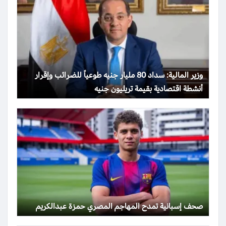
وزير المالية: سداد 80 مليار جنيه طوعياً للضرائب وإقرار
أنشطة اقتصادية بقيمة تريليون جنيه
صحف إسبانية تمدح المهاجم المصري حمزة عبدالكريم