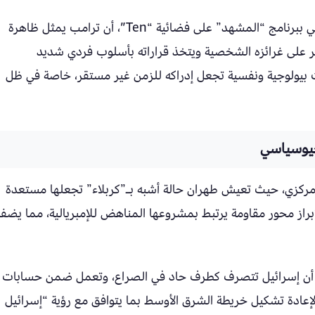
وأوضح سعيد في حواره مع الإعلامي نشأت الديهي ببرنامج “المشهد” على فضائية “Ten”، أن ترامب يمثل ظاهرة
ير على غرائزه الشخصية ويتخذ قراراته بأسلوب فردي شديد
يولوجية ونفسية تجعل إدراكه للزمن غير مستقر، خاصة في ظل
لجيوسياسي
 مركزي، حيث تعيش طهران حالة أشبه بـ”كربلاء” تجعلها مستعدة
راز محور مقاومة يرتبط بمشروعها المناهض للإمبريالية، مما يضف
إلى أن إسرائيل تتصرف كطرف حاد في الصراع، وتعمل ضمن حسابات
ادة تشكيل خريطة الشرق الأوسط بما يتوافق مع رؤية “إسرائيل