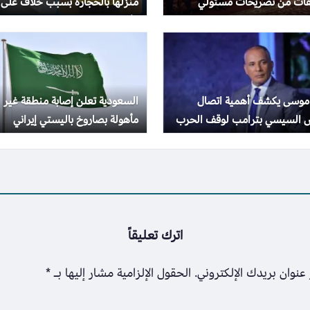
ات من تصريحات مسئولي
منزلها بالحجارة بسبب خلاف على
الطاقة خلال إيجبس 2026
الأجرة
موسى يكشف أهمية اتصال
السعودية تعلن إصابة منطقة غير
س السيسي بترامب لوقف الحرب
مأهولة بصاروخ باليستي إيراني
اترك تعليقاً
عنوان بريدك الإلكتروني.
الحقول الإلزامية مشار إليها بـ
*