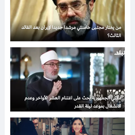
من يختار مجتبى خامنئي مرشدا جديدا لإيران بعد القائد
الثالث؟
مفتي الجمهورية يحث على اغتنام العشر الأواخر وعدم
الانشغال بموعد ليلة القدر