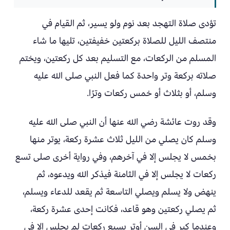
تؤدى صلاة التهجد بعد نوم ولو يسير، ثم القيام في
منتصف الليل للصلاة بركعتين خفيفتين، تليها ما شاء
المسلم من الركعات، مع التسليم بعد كل ركعتين، ويختم
صلاته بركعة وتر واحدة كما فعل النبي صلى الله عليه
وسلم، أو بثلاث أو خمس ركعات وترًا.
وقد روت عائشة رضي الله عنها أن النبي صلى الله عليه
وسلم كان يصلي من الليل ثلاث عشرة ركعة، يوتر منها
بخمس لا يجلس إلا في آخرهم، وفي رواية أخرى صلى تسع
ركعات لا يجلس إلا في الثامنة فيذكر الله ويدعوه، ثم
ينهض ولا يسلم ويصلي التاسعة ثم يقعد للدعاء ويسلم،
ثم يصلي ركعتين وهو قاعد، فكانت إحدى عشرة ركعة،
وعندما كبر في السن أوتر بسبع ركعات لم يجلس إلا في