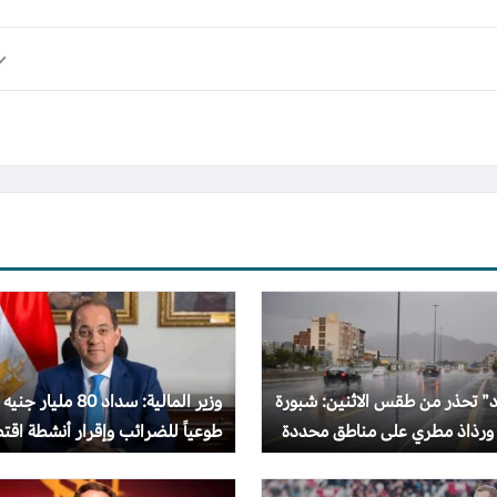
د” تحذر من طقس الاثنين: شبورة
وزير المالية: سداد 80 مليار جنيه
 ورذاذ مطري على مناطق محددة
طوعياً للضرائب وإقرار أنشطة اقت
بقيمة تريليون جنيه