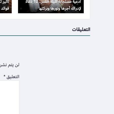
أدعية مستجابة لليلة القدر.. 12 دعاءً
تأثير 
لإدراك أجرها ونورها وبركتها
فوائد 
التعليقات
لن يتم نشر 
التعليق
*