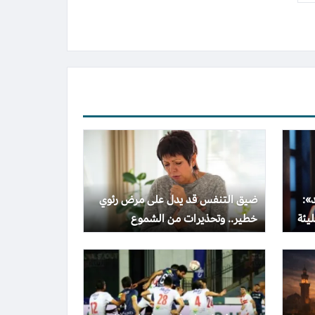
»:
ضيق التنفس قد يدل على مرض رئوي
يئة
خطير.. وتحذيرات من الشموع
المعطرة المسببة للسرطان