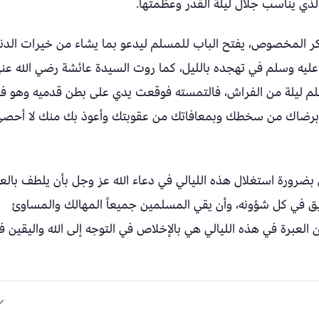
لذي يناسب جلال ليلة القدر وعظمتها.
كر المخصوص، يفتح الباب للمسلم ليدعو بما يشاء من خيرات الدني
ه عليه وسلم في تهجده بالليل، كما روت السيدة عائشة رضي الله عنه
لم ليلة من الفراش، فالتمسته فوقعت يدي على بطن قدميه وهو ف
ذ برضاك من سخطك وبمعافاتك من عقوبتك وأعوذ بك منك لا أحص
ضرورة استغلال هذه الليالي في دعاء الله عز وجل بأن يلطف بالع
فيق في كل شؤونه، وأن يقي المسلمين جميعاً المهالك والمساوئ
ن العبرة في هذه الليالي هي بالإخلاص في التوجه إلى الله واليقين ف