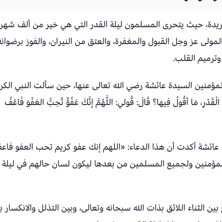
ريدة، حيث يتحرى المسلمون ليلة القدر التي هي خير من ألف شهر،
المولى عز وجل القبول والمغفرة، والعتق من النيران، والفوز برضوانه
وترميم القلب.
مؤمنين السيدة عائشة رضي الله تعالى عنها، حين سألت النبي الكر
 الْقَدْرِ، مَا أقُولُ فِيها؟ قَالَ: قُولي: اللَّهُمَّ إنَّكَ عَفُوٌّ تُحِبُّ العَفْوَ فَاعْفُ
ة عائشة أكدت أن هذا الدعاء: «اللهم إنك عفو كريم تحب العفو فاع
المؤمنين ولجميع المسلمين من بعدها ليكون لسان حالهم في ليلة
 الثناء اللائق بذات الله سبحانه وتعالى، وبين التذلل والانكسار ب