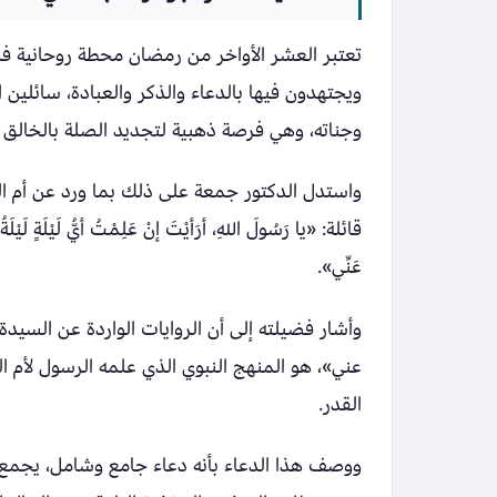
تعتبر العشر الأواخر من رمضان محطة روحانية ف
ويجتهدون فيها بالدعاء والذكر والعبادة، سائلين 
وجناته، وهي فرصة ذهبية لتجديد الصلة بالخالق 
واستدل الدكتور جمعة على ذلك بما ورد عن أم ال
قائلة: «يا رَسُولَ اللهِ، أرَأيْتَ إنْ عَلِمْتُ أيُّ لَيْلَةٍ لَيْلَةُ
عَنِّي».
وأشار فضيلته إلى أن الروايات الواردة عن السيد
عني»، هو المنهج النبوي الذي علمه الرسول لأم 
القدر.
ووصف هذا الدعاء بأنه دعاء جامع وشامل، يجمع بين