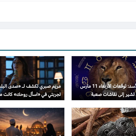
برج الأسد: توقعات الأربعاء 11 مارس
مريم صبري تكشف لـ «صدى البلد
تجربتي في «اسأل روحك» كانت مل
بالتحدي والإثارة