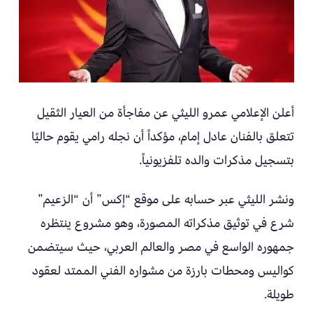
أعلن الإعلامي عمرو الليثي عن مفاجأة من العيار الثقيل
تتعلق بالفنان عادل إمام، مؤكداً أن نجله رامي يقوم حاليًا
بتسجيل مذكرات والده تلفزيونياً.
ونشر الليثي عبر حسابه على موقع “إكس” أن “الزعيم”
شرع في توثيق مذكراته المصورة، وهو مشروع ينتظره
جمهوره الواسع في مصر والعالم العربي، حيث سيتضمن
كواليس ومحطات بارزة من مشواره الفني الممتد لعقود
طويلة.