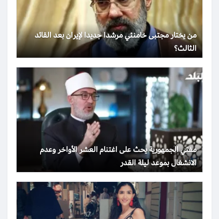
من يختار مجتبى خامنئي مرشدا جديدا لإيران بعد القائد
الثالث؟
مفتي الجمهورية يحث على اغتنام العشر الأواخر وعدم
الانشغال بموعد ليلة القدر