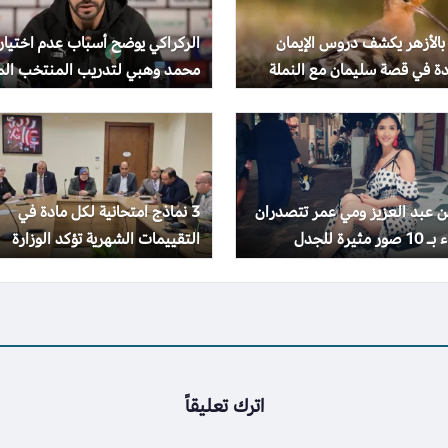
بالأزهر يكشف دروس الإيمان
الركراكي يوضح أسباب عدم اختيار
دة في قصة سليمان مع النملة
محمد وهبي لتدريب المنتخب الم
هد
 عبد العزيز ومي عمر تتصدران
3 نماذج امتحانية لكل مادة في
 مثيرة للجدل
التقييمات الشهرية تؤكد الوزارة
إجراؤها في موعدها
اترك تعليقاً