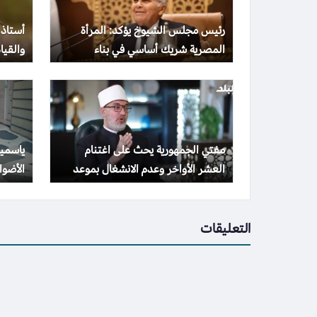
رئيس مجلس الشيوخ يؤكد: المرأة
أستاذ 
المصرية شريك أساسي في بناء
والقيا
المجتمع وتحقيق التنمية الشاملة
والهد
مفتي الجمهورية يحث على اغتنام
ياسمين
العشر الأواخر وعدم الانشغال بموعد
الأضواء بـ 10 صور
ليلة القدر
التعليقات