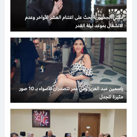
مفتي الجمهورية يحث على اغتنام العشر الأواخر وعدم
الانشغال بموعد ليلة القدر
ياسمين عبد العزيز ومي عمر تتصدران الأضواء بـ 10 صور
مثيرة للجدل