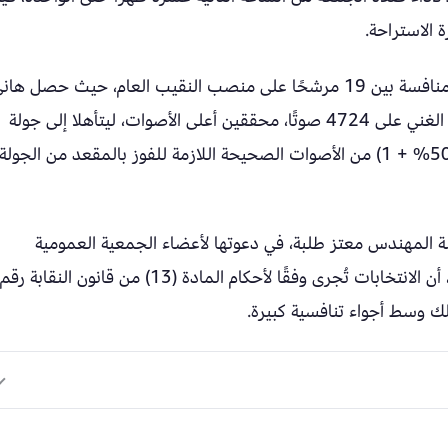
 الاستراحة.
وكانت المرحلة الثانية من الانتخابات قد شهدت منافسة بين 19 مرشحًا على منصب النقيب العام، حيث حصل ها
ضاحي على 8178 صوتًا، بينما حصل محمد عبد الغني على 4724 صوتًا، محققين أعلى الأصوات، ليتأهلا إلى جولة
الإعادة بعد عدم تمكن ضاحي من تحقيق نسبة (50% + 1) من الأصوات الصحيحة اللازمة للفوز بالمقعد من الجولة
سة المهندس معتز طلبة، في دعوتها لأعضاء الجمعية العمومية
المقيدين بجداول النقابة للمشاركة في التصويت، أن الانتخابات تُجرى وفقًا لأحكام المادة (13) من قانون النقابة رقم