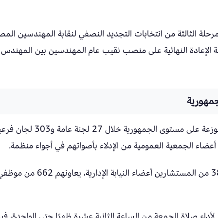
رحلة الثالثة من انتخابات التجديد النصفي لنقابة المهندسين المص
تضمن إجراء جولة الإعادة النهائية على منصب نقيب عام المهندسين بين المهندس
جمهورية
تُجرى العملية الانتخابية داخل 34 مقرًا انتخابيًا موزعة على مستوى الجمهورية خلال 27 لجنة عا
 أعضاء الجمعية العمومية من الإدلاء بأصواتهم في أجواء منظمة.
ويتولى الإشراف القضائي على سير الانتخابات 383 من المستشارين أعضاء النيابة الإدارية، يعاونهم 662 م
اء صلاة الجمعة من الساعة الثانية عشرة ظهرًا حتى الواحدة، فيم