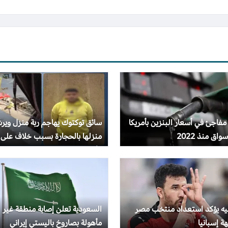
 مفاجئ في أسعار البنزين بأمريكا
سائق توكتوك يهاجم ربة منزل وير
واق منذ 2022
منزلها بالحجارة بسبب خلاف على
الأجرة
جيه يؤكد استعداد منتخب مصر
السعودية تعلن إصابة منطقة غير
ة إسبانيا
مأهولة بصاروخ باليستي إيراني