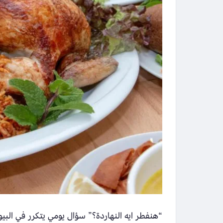
“هنفطر ايه النهاردة؟” سؤال يومي يتكرر في الب