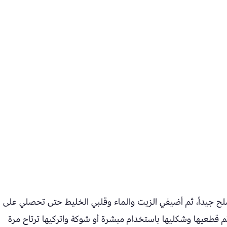
لح جيداً، ثم أضيفي الزيت والماء وقلبي الخليط حتى تحصلي على
م قطعيها وشكليها باستخدام مبشرة أو شوكة واتركيها ترتاح مرة