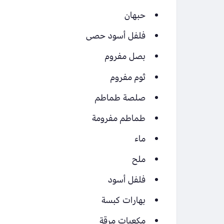
حبهان
فلفل أسود حصى
بصل مفروم
ثوم مفروم
صلصة طماطم
طماطم مفرومة
ماء
ملح
فلفل أسود
بهارات كبسة
مكعبات مرقة