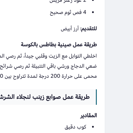
2 عود زعتر فريش
4 فص ثوم صحيح
للتقديم:
أرز أبيض
طريقة عمل صينية بطاطس بالكوسة
اخلطي التوابل مع الزيت وقلبي جيداً، ثم رصي الم
ضعي الدجاج ورشي باقي التتبيلة ثم رصي شرائح
محمى على حرارة 200 درجة لمدة تتراوح بين 30 إلى 45 دقيقة حتى تنضج جميع المكونات.
طريقة عمل صوابع زينب لنجلاء الشرش
المقادير
كوب دقيق