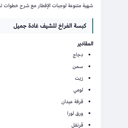
شهية متنوعة لوجبات الإفطار مع شرح خطوات تح
كبسة الفراخ للشيف غادة جميل
المقادير
دجاج
سمن
زيت
لومي
قرفة عيدان
ورق لورا
قرنفل