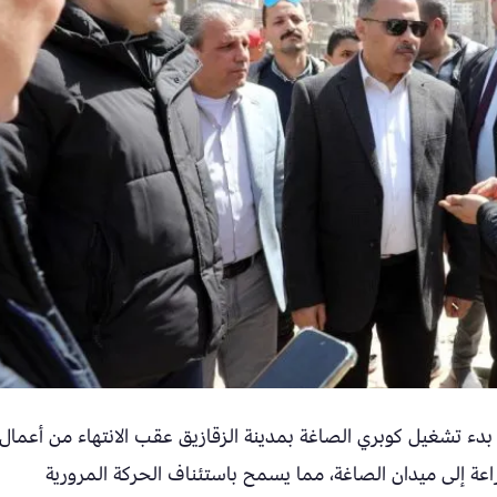
دء تشغيل كوبري الصاغة بمدينة الزقازيق عقب الانتهاء من أعمال
راعة إلى ميدان الصاغة، مما يسمح باستئناف الحركة المرورية