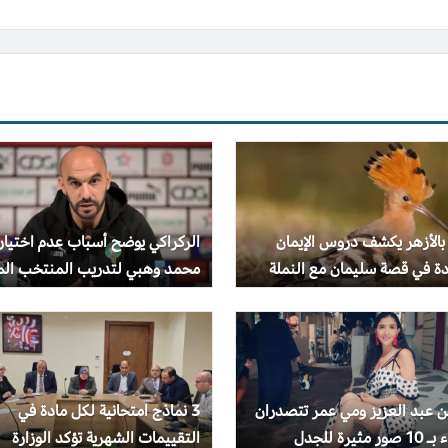
بالأزهر يكشف دروس الإيمان
الركراكي يوضح أسباب عدم اختيار
دة في قصة سليمان مع النملة
محمد وهبي لتدريب المنتخب الم
هد
 عبد العزيز ومي عمر تتصدران
3 نماذج امتحانية لكل مادة في
 مثيرة للجدل
التقييمات الشهرية تؤكد الوزارة