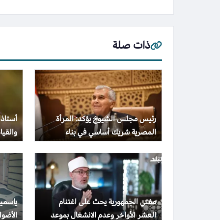
ذات صلة
رئيس مجلس الشيوخ يؤكد: المرأة
أستاذ 
المصرية شريك أساسي في بناء
والقيا
المجتمع وتحقيق التنمية الشاملة
والهد
مفتي الجمهورية يحث على اغتنام
ياسمين
العشر الأواخر وعدم الانشغال بموعد
الأضواء بـ 10 صور