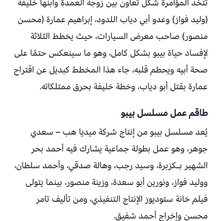
تتخذ المؤامرة شكل تعاون بين زوجة العمدة وابنها خليفة
(وليد فواز) وعدو أبي دياب اللدود، إبراهيم عمارة (محسن
منصور) صاحب معرض السيارات، حيث يخطط الثلاثة
لإفساد حياة بيبو بشكل كامل، وهو ما سينعكس حتمًا على
صحة أبيه ويحطم قلبه، جاء هذا المخطط كبديل عن اقتراح
عمارة بقتل أبو دياب، وخطة خليفة بحرق ممتلكاته.
طاقم عمل مسلسل بيبو
يُعد مسلسل بيبو من إنتاج شركة ميديا هب – سعدي
جوهر، وهو عمل بطولة جماعية يشارك فيه أحمد بحر
الشهير بـكزبرة، وسيد رجب، وهالة صدقي، وأحمد سلطان،
ووليد فواز، ونورين أبو سعدة، وزينة منصور، بينما يتولى
فيلم خانة ستوديوز الإنتاج التنفيذي، ومن تأليف تامر
محسن وإخراج أحمد شفيق.