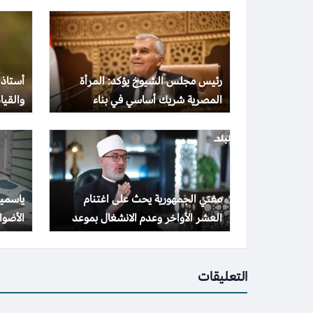
رئيس مجلس الشيوخ يؤكد: المرأة
أستاذ 
المصرية شريك أساسي في بناء
والقيا
المجتمع وتحقيق التنمية الشاملة
والهد
مفتي الجمهورية يحث على اغتنام
ياسمين
العشر الأواخر وعدم الانشغال بموعد
الأضواء بـ 10 صور
ليلة القدر
التعليقات