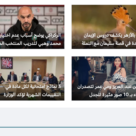
بالأزهر يكشف دروس الإيمان
الركراكي يوضح أسباب عدم اختيار
دة في قصة سليمان مع النملة
محمد وهبي لتدريب المنتخب الم
هد
 عبد العزيز ومي عمر تتصدران
3 نماذج امتحانية لكل مادة في
 مثيرة للجدل
التقييمات الشهرية تؤكد الوزارة
إجراؤها في موعدها