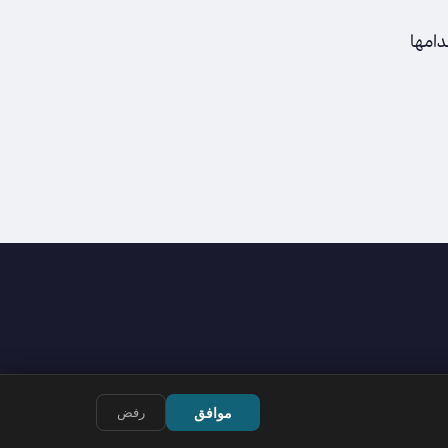
دامها
موافق
رفض