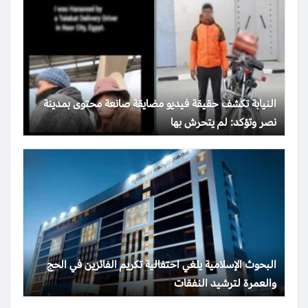
النيابة تكشف حقيقة فيديو مضايقة صانعة محتوى بمدينة
نصر وتؤكد: لم يتحرش بها
البحوث الإسلامية يلغي احتفالية تكريم الفائزين في الحج
والعمرة لترشيد النفقات