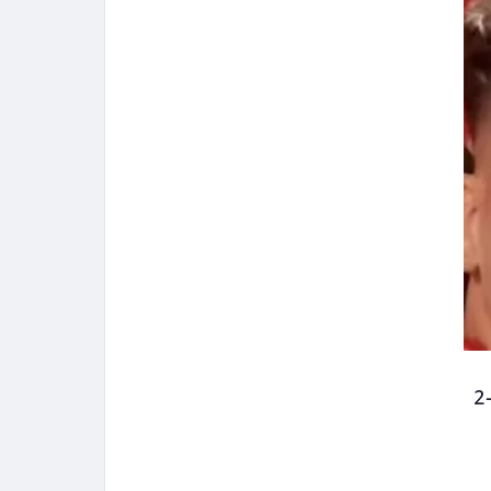
علق محمود أبو الدهب، نجم النادي الأهلي السابق، على خسارة فريقه الأول لكرة القدم أمام طلائع الجيش بنتيجة 1-2