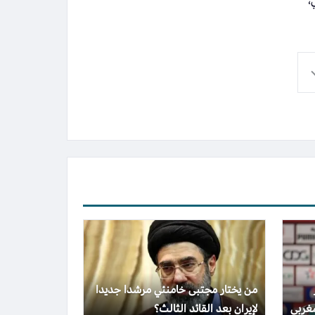
،
من يختار مجتبى خامنئي مرشدا جديدا
غربي
لإيران بعد القائد الثالث؟