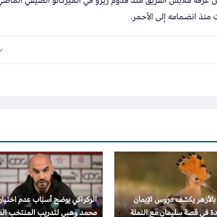
 غرفة ملابس الفريق منذ قدوم زيزو في الميركاتو الصيفي الماضي
ت منذ انضمامه إلى الأحمر.
بالأزهر يكشف دروس الإيمان
الركراكي يوضح أسباب عدم اختيار
دة في قصة سليمان مع النملة
محمد وهبي لتدريب المنتخب الم