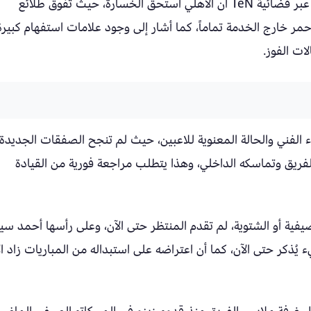
وأكد أبو الدهب في تصريحات لبرنامج “البريمو” عبر فضائية TeN أن الأهلي استحق الخسارة، حيث تفوق طلائع
حمر خارج الخدمة تماماً، كما أشار إلى وجود علامات استفهام كبيرة
ات الفوز.
اء الفني والحالة المعنوية للاعبين، حيث لم تنجح الصفقات الجديدة
لفريق وتماسكه الداخلي، وهذا يتطلب مراجعة فورية من القيادة
ية أو الشتوية، لم تقدم المنتظر حتى الآن، وعلى رأسها أحمد سي
يُذكر حتى الآن، كما أن اعتراضه على استبداله من المباريات زاد ال