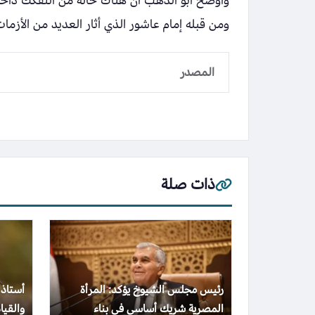
وأوضح أبو الدهب أن هناك حالة من التفكك داخل
ومن قبله إمام عاشور الذي أثار العديد من الأزما
المصدر
ذات صلة
رئيس مجلس الشيوخ يؤكد: المرأة
أستاذ 
المصرية شريك أساسي في بناء
والقيا