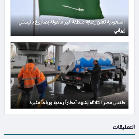
السعودية تعلن إصابة منطقة غير مأهولة بصاروخ باليستي
إيراني
طقس مصر الثلاثاء يشهد أمطاراً رعدية ورياحاً مثيرة
التعليقات