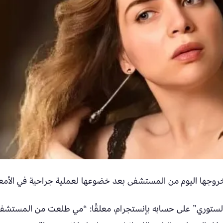
 خروجها اليوم من المستشفى بعد خضوعها لعملية جراحية في الأمعا
الستوري” على حسابه بإنستجرام، معلقًا: “مي طلعت من المستشف