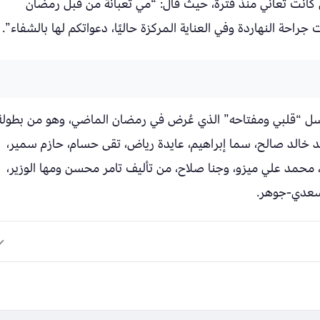
 كانت تعاني منذ فترة، حيث قال: “مي تعبانة من قبل رمضان
ة النهاردة وفي العناية المركزة حاليًا، دعواتكم لها بالشفاء”.
لسل “قلبي ومفتاحه” الذي عُرض في رمضان الماضي، وهو من بطولة
د خالد صالح، سما إبراهيم، عايدة رياض، تقى حسام، حازم سمير،
 محمد علي ميزو، وجنا صلاح، من تأليف تامر محسن ومها الوزير،