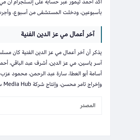
أكد أحمد تيمور عبر حسابه على إنستجرام أن مي
بأسبوعين، ودخلت المستشفى من أسبوع، وأجرت جراح
آخر أعمال مي عز الدين الفنية
يذكر أن آخر أعمال مي عز الدين الفنية كان مس
آسر ياسين، مي عز الدين، أشرف عبد الباقي، أحم
أسامة أبو العطا، سارة عبد الرحمن، محمود عزب،
وإخراج تامر محسن، وإنتاج شركة Media Hub سعدي-جوهر.
المصدر