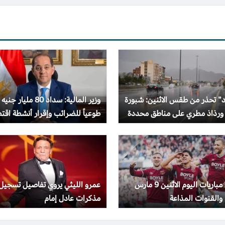
د” تحذر من طقس الاثنين: شبورة
وزير المالية: سداد 80 مليار جنيه
 ورذاذ مطري على مناطق محددة
طوعياً للضرائب وإقرار أنشطة اقت
بقيمة تريليون جنيه
جدول مباريات اليوم الاثنين 9 مارس
عمرو الليثي يروي تفاصيل تسجيل
مذكرات عادل إمام