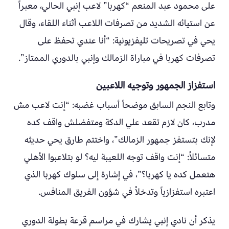
على محمود عبد المنعم “كهربا” لاعب إنبي الحالي، معبراً
عن استيائه الشديد من تصرفات اللاعب أثناء اللقاء، وقال
يحي في تصريحات تليفزيونية: “أنا عندي تحفظ على
تصرفات كهربا في مباراة الزمالك وإنبي بالدوري الممتاز”.
استفزاز الجمهور وتوجيه اللاعبين
وتابع النجم السابق موضحاً أسباب غضبه: “إنت لاعب مش
مدرب، كان لازم تقعد علي الدكة ومتفضلش واقف كده
لإنك بتستفز جمهور الزمالك”، واختتم طارق يحي حديثه
متسائلاً: “إنت واقف توجه اللعيبة ليه؟ لو بتلاعبوا الأهلي
هتعمل كده يا كهربا؟”، في إشارة إلى سلوك كهربا الذي
اعتبره استفزازياً وتدخلاً في شؤون الفريق المنافس.
يذكر أن نادي إنبي يشارك في مراسم قرعة بطولة الدوري