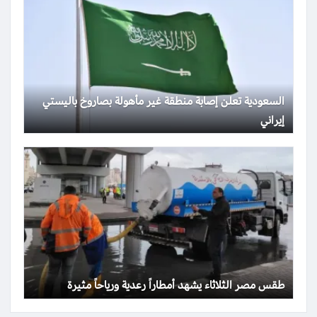
السعودية تعلن إصابة منطقة غير مأهولة بصاروخ باليستي
إيراني
طقس مصر الثلاثاء يشهد أمطاراً رعدية ورياحاً مثيرة