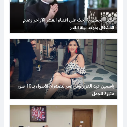
مفتي الجمهورية يحث على اغتنام العشر الأواخر وعدم
الانشغال بموعد ليلة القدر
ياسمين عبد العزيز ومي عمر تتصدران الأضواء بـ 10 صور
مثيرة للجدل