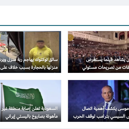
س يشاهد فيلما يستعرض
سائق توكتوك يهاجم ربة منزل وير
ات من تصريحات مسئولي
منزلها بالحجارة بسبب خلاف على
الطاقة خلال إيجبس 2026
الأجرة
موسى يكشف أهمية اتصال
السعودية تعلن إصابة منطقة غير
س السيسي بترامب لوقف الحرب
مأهولة بصاروخ باليستي إيراني