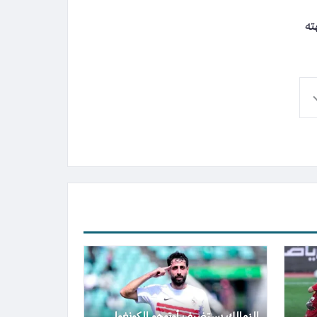
ته
الزمالك يستضيف أوتوهو الكونغولي