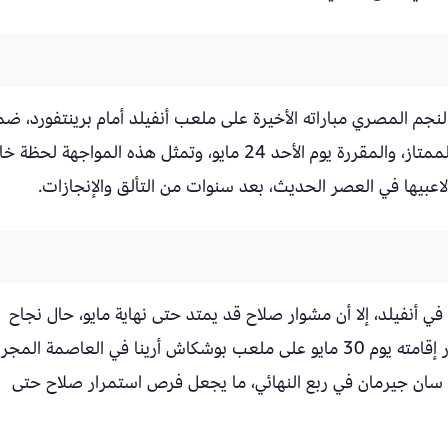
جم المصري مباراته الأخيرة على ملعب أنفيلد أمام برينتفورد، ض
منافسات الجولة الختامية من الدوري الإنجليزي الممتاز، والمقررة يوم الأحد 24 مايو، وتمثل هذه المواجهة 
اعبيها في العصر الحديث، بعد سنوات من التألق والإنجازات.
ي أنفيلد، إلا أن مشوار صلاح قد يمتد حتى نهاية مايو، حال نجاح
ليفربول في بلوغ نهائي دوري أبطال أوروبا، المقرر إقامته يوم 30 مايو على ملعب بوشكاش أرينا في العاصمة المج
ريس سان جيرمان في ربع النهائي، ما يجعل فرص استمرار صلاح حتى