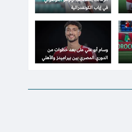
في إياب الكونفدرالية
وسام أبو علي على بعد خطوات من
الدوري المصري بين بيراميدز والأهلي