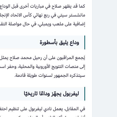
كما قد يظهر صلاح في مباريات أخرى قبل الودا
مانشستر سيتي في ربع نهائي كأس الاتحاد الإنجل
إضافية على ملعب ويمبلي، في حال مواصلة التقدم ن
وداع يليق بأسطورة
يُجمع المراقبون على أن رحيل محمد صلاح يمثل
إلى منصات التتويج الأوروبية والمحلية، وحفر اسمه 
سيتذكره الجمهور لسنوات طويلة قادمة.
ليفربول يجهّز وداعًا تاريخيًا
في المقابل، يعمل نادي ليفربول على تنظيم احتف