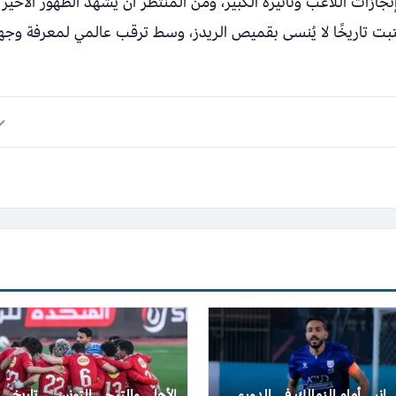
جازات اللاعب وتأثيره الكبير، ومن المنتظر أن يشهد الظهور الأخير
كتبت تاريخًا لا يُنسى بقميص الريدز، وسط ترقب عالمي لمعرفة وجه
إنبي أمام الزمالك في الدوري
الأهلي والترجي التونسي.. تاريخ