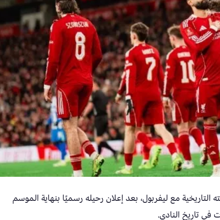
التاريخية مع ليفربول، بعد إعلان رحيله رسميًا بنهاية الموسم
 في تاريخ النادي.