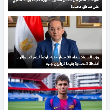
الأرصاد” تحذر من طقس الاثنين: شبورة كثيفة ورذاذ مطري
على مناطق محددة
وزير المالية: سداد 80 مليار جنيه طوعياً للضرائب وإقرار
أنشطة اقتصادية بقيمة تريليون جنيه