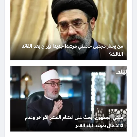
من يختار مجتبى خامنئي مرشدا جديدا لإيران بعد القائد
الثالث؟
مفتي الجمهورية يحث على اغتنام العشر الأواخر وعدم
الانشغال بموعد ليلة القدر