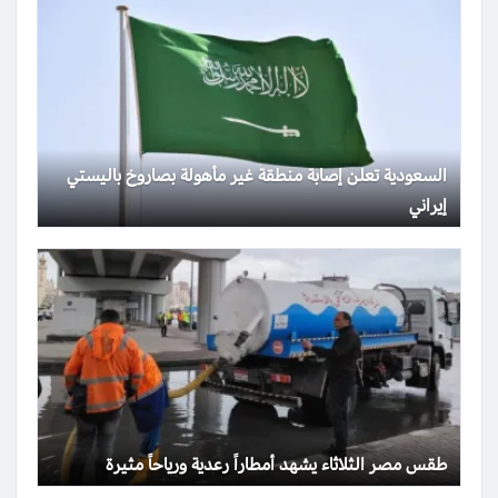
السعودية تعلن إصابة منطقة غير مأهولة بصاروخ باليستي
إيراني
طقس مصر الثلاثاء يشهد أمطاراً رعدية ورياحاً مثيرة