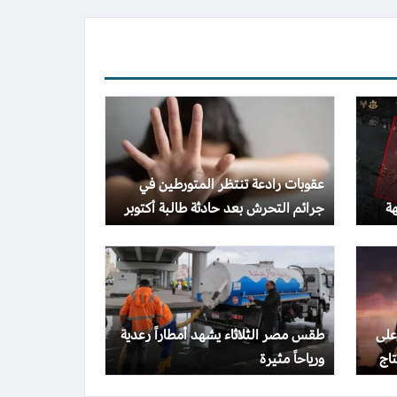
عقوبات رادعة تنتظر المتورطين في
ة
جرائم التحرش بعد حادثة طالبة أكتوبر
على
طقس مصر الثلاثاء يشهد أمطاراً رعدية
اج
ورياحاً مثيرة