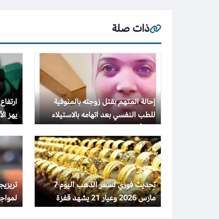
ذات صلة
إحالة المتهم بقتل زوجته بالمنوفية
ارتفاع
للطب النفسي بعد اتهامه بالاستيلاء
يهز الأس
على أموالها
تحديث فوري لسعر الذهب اليوم 7
تريزي
مارس 2026 وعيار 21 يشهد قفزة
لمواجه
مفاجئة