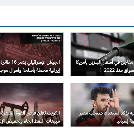
 مفاجئ في أسعار البنزين بأمريكا
الجيش الإسرائيلي يدمر 16 طائرة
واق منذ 2022
إيرانية محملة بأسلحة وأموال موجه
لحزب الله
جيه يؤكد استعداد منتخب مصر
الكويت تعلن فرض القوة القاهرة 
ة إسبانيا
مبيعات النفط الخام وتخفيض الإنت
بسبب الحرب