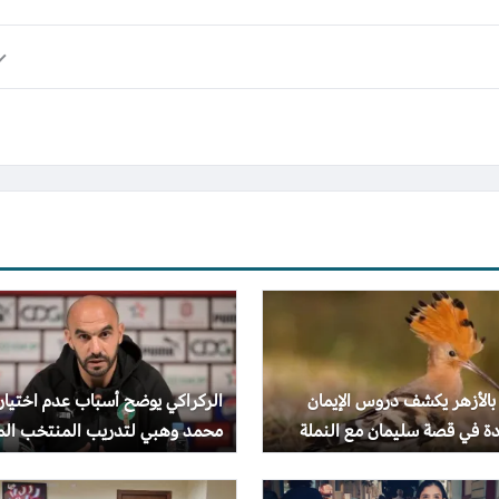
بالأزهر يكشف دروس الإيمان
الركراكي يوضح أسباب عدم اختيار
دة في قصة سليمان مع النملة
محمد وهبي لتدريب المنتخب الم
هد