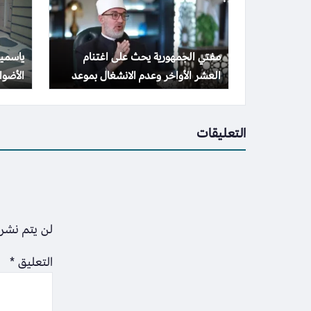
مفتي الجمهورية يحث على اغتنام
ياسمين
العشر الأواخر وعدم الانشغال بموعد
الأضواء بـ 10 صور
ليلة القدر
التعليقات
لن يتم نشر 
التعليق
*