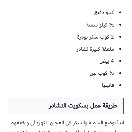
كيلو دقيق
½ كيلو سمنة
2 كوب سكر بودرة
ملعقة كبيرة نشادر
4 بيض
½ كوب لبن
فانيليا
طريقة عمل بسكويت النشادر
ابدأ بوضع السمنة والسكر في العجان الكهربائي واخفقهما