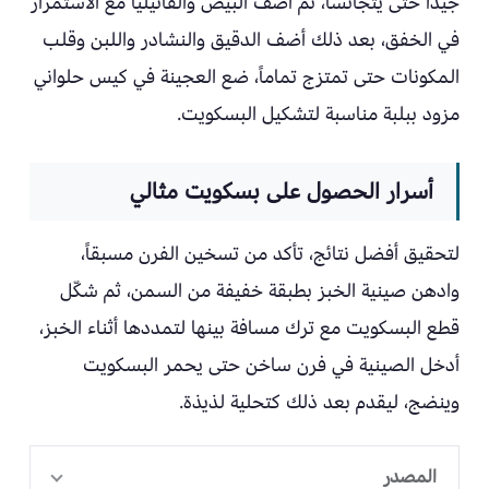
جيداً حتى يتجانسا، ثم أضف البيض والفانيليا مع الاستمرار
في الخفق، بعد ذلك أضف الدقيق والنشادر واللبن وقلب
المكونات حتى تمتزج تماماً، ضع العجينة في كيس حلواني
مزود ببلبة مناسبة لتشكيل البسكويت.
أسرار الحصول على بسكويت مثالي
لتحقيق أفضل نتائج، تأكد من تسخين الفرن مسبقاً،
وادهن صينية الخبز بطبقة خفيفة من السمن، ثم شكّل
قطع البسكويت مع ترك مسافة بينها لتمددها أثناء الخبز،
أدخل الصينية في فرن ساخن حتى يحمر البسكويت
وينضج، ليقدم بعد ذلك كتحلية لذيذة.
المصدر