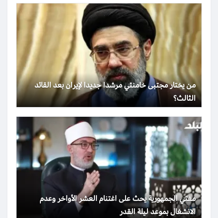
من يختار مجتبى خامنئي مرشدا جديدا لإيران بعد القائد
الثالث؟
مفتي الجمهورية يحث على اغتنام العشر الأواخر وعدم
الانشغال بموعد ليلة القدر