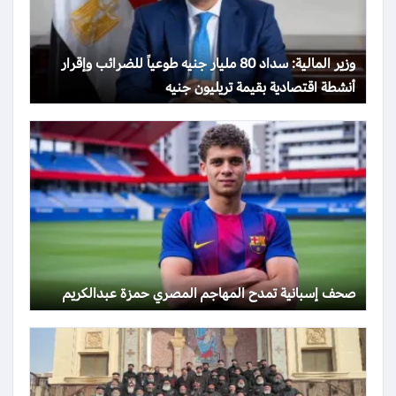
وزير المالية: سداد 80 مليار جنيه طوعياً للضرائب وإقرار
أنشطة اقتصادية بقيمة تريليون جنيه
صحف إسبانية تمدح المهاجم المصري حمزة عبدالكريم